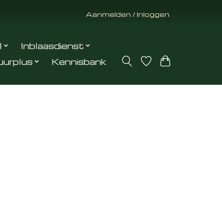
Aanmelden / Inloggen
l
Inblaasdienst
uurplus
Kennisbank