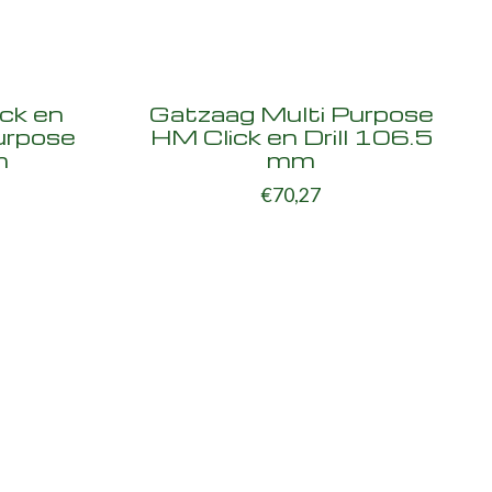
ick en
Gatzaag Multi Purpose
urpose
HM Click en Drill 106.5
m
mm
€70,27