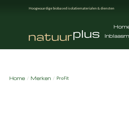
Hoogwaardige biobased isolatiematerialen & diensten
Hom
Inblaasm
Home
Merken
/
/
ProFit