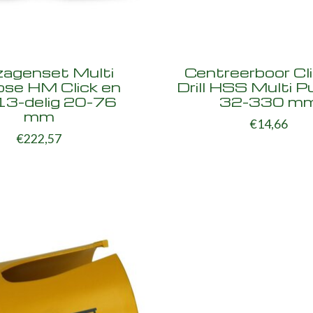
agenset Multi
Centreerboor Cl
ose HM Click en
Drill HSS Multi P
l 13-delig 20-76
32-330 m
mm
€14,66
€222,57