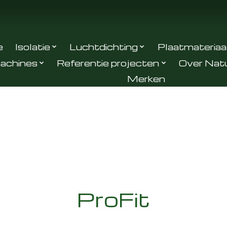
e
Isolatie
Luchtdichting
Plaatmateriaa
achines
Referentie projecten
Over Nat
Merken
ProFit