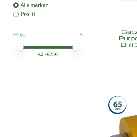
Alle merken
ProFit
Gatz
Prijs
Purp
Dril
Minimale prijswaarde
Price maximum value
€
0
- €
250