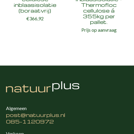
inblaasisolatie
Thermofloc
(boraatvrij)
cellulose á
355kg per
€366,92
pallet.
Prijs op aanvraag
Algemeen
post@natuurplus.nl
085-1120972
Verkoop