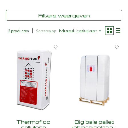
Filters weergeven
Meest bekeken
2 producten
Sorteren op
Thermofloc
Big bale pallet
cellulose
inblaasisolatie -