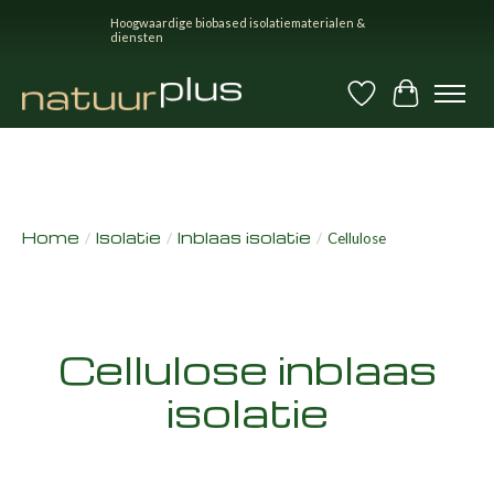
Hoogwaardige biobased isolatiematerialen &
diensten
Verlanglijst
Winkel
Home
Isolatie
Inblaas isolatie
/
/
/
Cellulose
Cellulose inblaas
isolatie