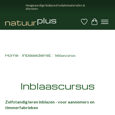
Hoogwaardige biobased isolatiematerialen &
diensten
Verlanglijst
Winkel
Home
Inblaasdienst
/
/
Inblaascursus
Inblaascursus
Zelfstandig leren inblazen - voor aannemers en
timmerfabrieken