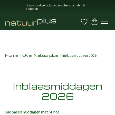
Hoogwaardige biobased isolatiematerialen &
diensten
Verlanglijst
Winkel
Home
Over Natuurplus
/
/
Inblaasmiddagen 2026
Inblaasmiddagen
2026
Biobased middagen met Stiho!