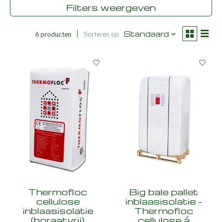
Filters weergeven
Standaard
6 producten
Sorteren op
Thermofloc
Big bale pallet
cellulose
inblaasisolatie -
inblaasisolatie
Thermofloc
(boraatvrij)
cellulose á