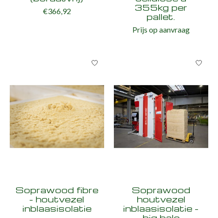
355kg per
€366,92
pallet.
Prijs op aanvraag
Soprawood fibre
Soprawood
- houtvezel
houtvezel
inblaasisolatie
inblaasisolatie -
big bale