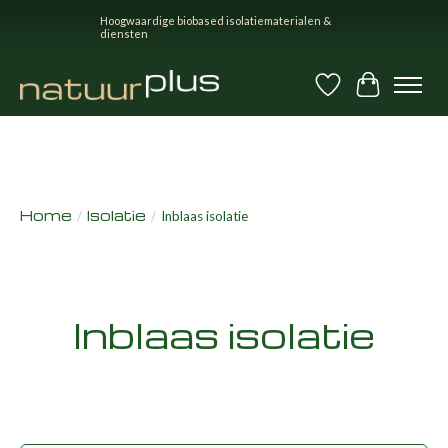
Hoogwaardige biobased isolatiematerialen &
diensten
Verlanglijst
Winkel
Home
Isolatie
/
/
Inblaas isolatie
Inblaas isolatie