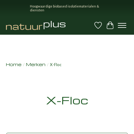
Hoogwaardige biobased isolatiematerialen &
diensten
Verlanglijst
Winkel
Home
Merken
/
/
X-Floc
X-Floc