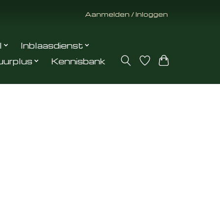
Aanmelden / Inloggen
l
Inblaasdienst
uurplus
Kennisbank