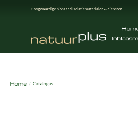
Hoogwaardige biobased isolatiematerialen & diensten
Hom
Inblaasm
Home
/
Catalogus