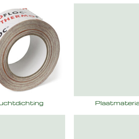
uchtdichting
Plaatmateria