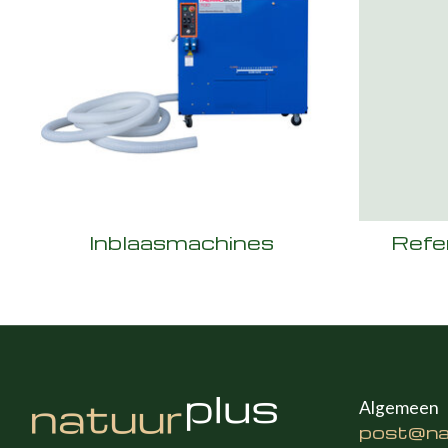
Inblaasmachines
Refe
Algemeen
post@nat