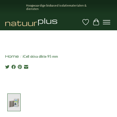
Hoogwaardige biobased isolatiematerialen &
diensten
Verlanglijst
Winkel
Home
/
iCell skiva dikte 95 mm
Product image slideshow Items