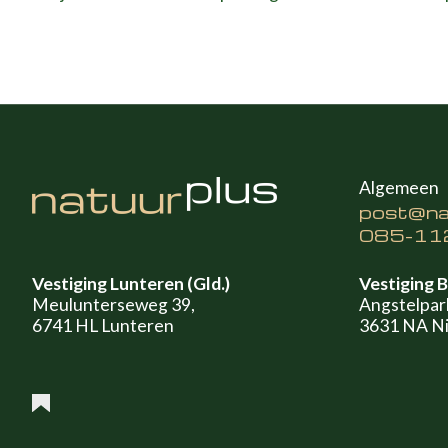
Algemeen
post@nat
085-11
Vestiging Lunteren (Gld.)
Vestiging B
Meulunterseweg 39,
Angstelpar
6741 HL Lunteren
3631 NA Ni