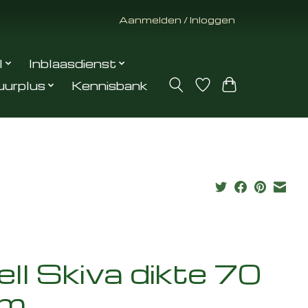
Aanmelden / Inloggen
l
Inblaasdienst
uurplus
Kennisbank
ell Skiva dikte 70
m