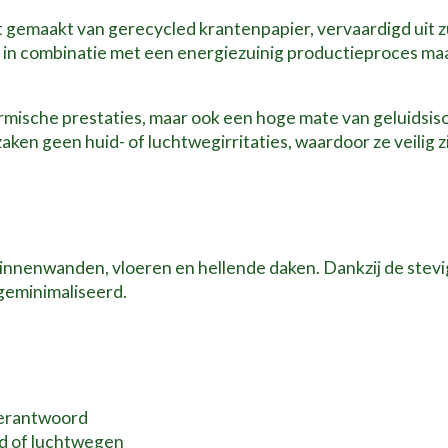
at gemaakt van gerecycled krantenpapier, vervaardigd uit 
in combinatie met een energiezuinig productieproces maak
ermische prestaties, maar ook een hoge mate van geluidsiso
zaken geen huid- of luchtwegirritaties, waardoor ze veilig z
binnenwanden, vloeren en hellende daken. Dankzij de stevige
geminimaliseerd.
verantwoord
id of luchtwegen