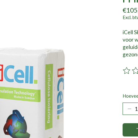
€105
Excl. b
iCell 
voor w
geluid
gezon
De beo
Hoevee