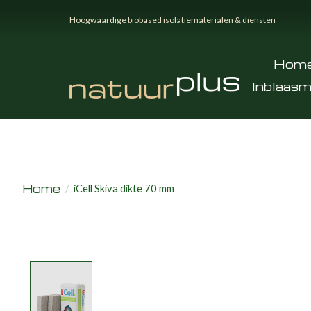
Hoogwaardige biobased isolatiematerialen & diensten
Hom
Inblaasm
Home
/
iCell Skiva dikte 70 mm
Product image slideshow Items