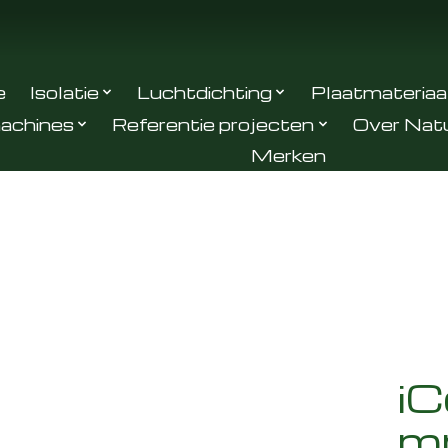
e
Isolatie
Luchtdichting
Plaatmateriaa
achines
Referentie projecten
Over Nat
Merken
iC
m