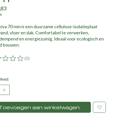
,83
tw
Skiva 70 mm is een duurzame cellulose-isolatieplaat
and, vloer en dak. Comfortabel te verwerken,
dempend en energiezuinig. Ideaal voor ecologisch en
d bouwen.
(0)
ordeling van dit product is
0
van de 5
lheid:
Toevoegen aan winkelwagen