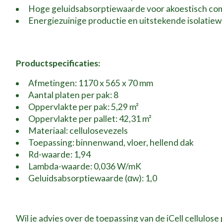
Hoge geluidsabsorptiewaarde voor akoestisch co
Energiezuinige productie en uitstekende isolatie
Productspecificaties:
Afmetingen: 1170 x 565 x 70 mm
Aantal platen per pak: 8
Oppervlakte per pak: 5,29 m²
Oppervlakte per pallet: 42,31 m²
Materiaal: cellulosevezels
Toepassing: binnenwand, vloer, hellend dak
Rd-waarde: 1,94
Lambda-waarde: 0,036 W/mK
Geluidsabsorptiewaarde (αw): 1,0
Wil je advies over de toepassing van de iCell cellulo