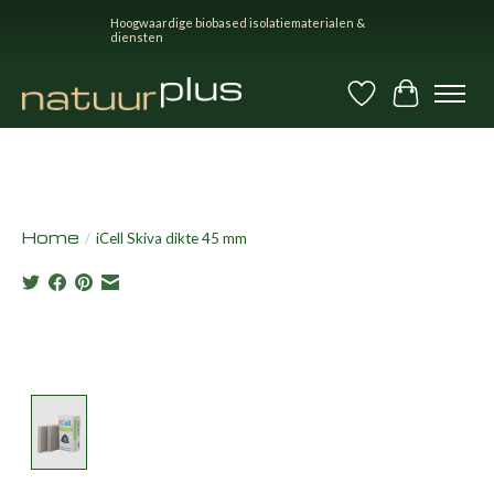
Hoogwaardige biobased isolatiematerialen &
diensten
Verlanglijst
Winkel
Home
/
iCell Skiva dikte 45 mm
Product image slideshow Items