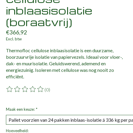
inblaasisolatie
(boraatvrij)
€366,92
Excl. btw
Thermofloc cellulose inblaasisolatie is een duurzame,
boorzuurvrije isolatie van papiervezels. Ideaal voor vloer-,
dak- en muurisolatie. Geluidswerend, ademend en
energiezuinig. Isoleren met cellulose was nog nooit zo
efficiënt.
(0)
De beoordeling van dit product is
0
van de 5
Maak een keuze:
*
Hoeveelheid: