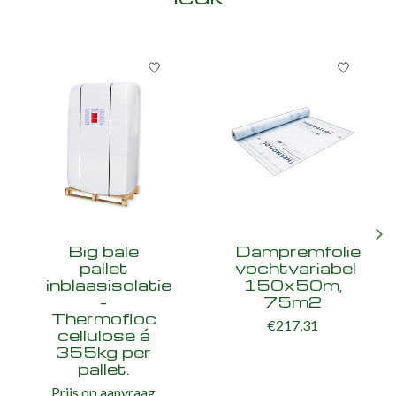
Items van productcarrousel
Big bale
Dampremfolie
pallet
vochtvariabel
inblaasisolatie
150x50m,
-
75m2
Thermofloc
€217,31
cellulose á
355kg per
pallet.
Prijs op aanvraag