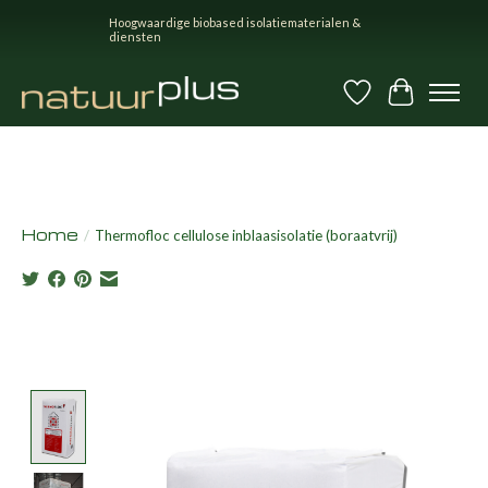
Hoogwaardige biobased isolatiematerialen &
diensten
Verlanglijst
Winkel
Home
/
Thermofloc cellulose inblaasisolatie (boraatvrij)
Product image slideshow Items