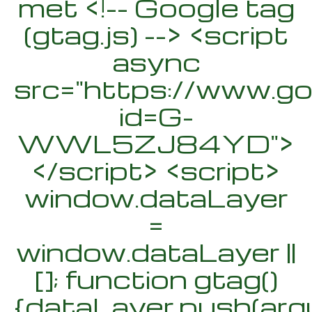
met <!-- Google tag
(gtag.js) --> <script
async
src="https://www.g
id=G-
WWL5ZJ84YD">
</script> <script>
window.dataLayer
=
window.dataLayer ||
[]; function gtag()
{dataLayer.push(arg