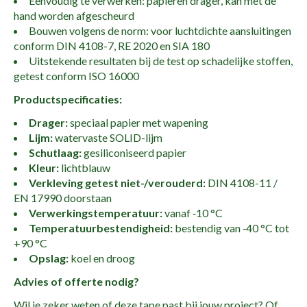
Eenvoudig te verwerken: papieren drager, kan met de
hand worden afgescheurd
Bouwen volgens de norm: voor luchtdichte aansluitingen
conform DIN 4108-7, RE 2020 en SIA 180
Uitstekende resultaten bij de test op schadelijke stoffen,
getest conform ISO 16000
Productspecificaties:
Drager:
speciaal papier met wapening
Lijm:
watervaste SOLID-lijm
Schutlaag:
gesiliconiseerd papier
Kleur:
lichtblauw
Verkleving getest niet-/verouderd:
DIN 4108-11 /
EN 17990 doorstaan
Verwerkingstemperatuur:
vanaf ‑10 °C
Temperatuurbestendigheid:
bestendig van ‑40 °C tot
+90 °C
Opslag:
koel en droog
Advies of offerte nodig?
Wil je zeker weten of deze tape past bij jouw project? Of