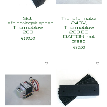
Set
Transformator
afdichtingskleppen
240V,
Thermoblow
Thermoblow
200
200 EC
DAITON met
€190,50
draad.
€82,00