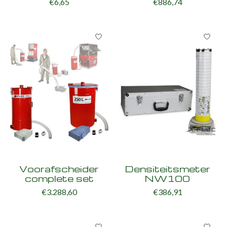
€6,65
€886,74
Voorafscheider
Densiteitsmeter
complete set
NW100
€3.288,60
€386,91