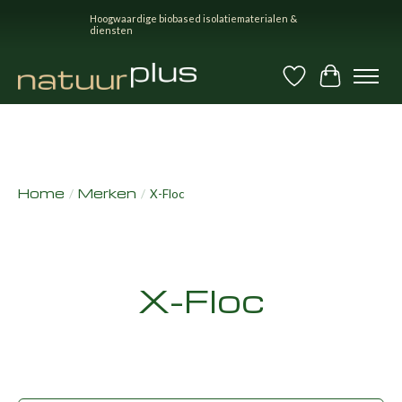
Hoogwaardige biobased isolatiematerialen &
diensten
Verlanglijst
Winkel
Home
Merken
/
/
X-Floc
X-Floc